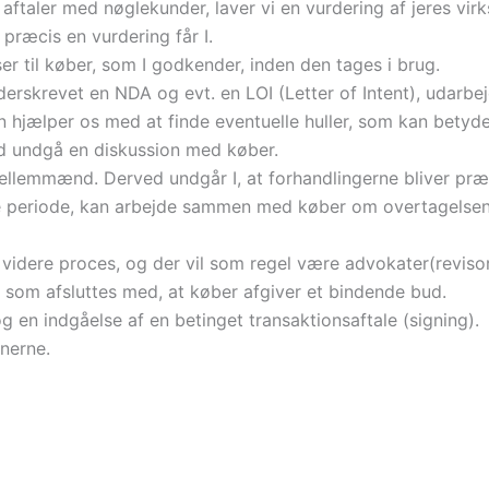
ftaler med nøglekunder, laver vi en vurdering af jeres vir
præcis en vurdering får I.
er til køber, som I godkender, inden den tages i brug.
derskrevet en NDA og evt. en LOI (Letter of Intent), udarbej
n hjælper os med at finde eventuelle huller, som kan betyd
ed undgå en diskussion med køber.
llemmænd. Derved undgår I, at forhandlingerne bliver præg
nde periode, kan arbejde sammen med køber om overtagelsen
 videre proces, og der vil som regel være advokater(revisore
 som afsluttes med, at køber afgiver et bindende bud.
g en indgåelse af en betinget transaktionsaftale (signing).
tnerne.