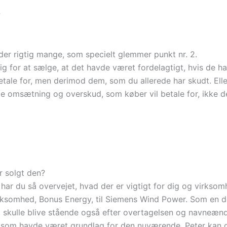
?
 der rigtig mange, som specielt glemmer punkt nr. 2.
sig for at sælge, at det havde været fordelagtigt, hvis de h
etale for, men derimod dem, som du allerede har skudt. Elle
de omsætning og overskud, som køber vil betale for, ikke d
r solgt den?
har du så overvejet, hvad der er vigtigt for dig og virkso
rksomhed, Bonus Energy, til Siemens Wind Power. Som en del
skulle blive stående også efter overtagelsen og navneændri
som havde været grundlag for den nuværende. Peter kan god