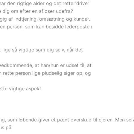
r den rigtige alder og det rette ”drive”
ge dig om efter en afløser udefra?
gig af indtjening, omsætning og kunder.
r en person, som kan besidde lederposten
lige så vigtige som dig selv, når det
vedkommende, at han/hun er udset til, at
 rette person lige pludselig siger op, og
ette vigtige aspekt.
g, som løbende giver et pænt overskud til ejeren. Men selv
us på: